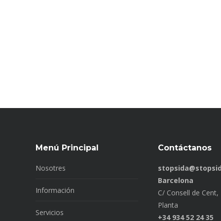
Menú Principal
Contáctanos
Nosotres
stopsida@stopsid
Barcelona
Información
C/ Consell de Cent, 
Planta
Servicios
+34 934 52 24 35