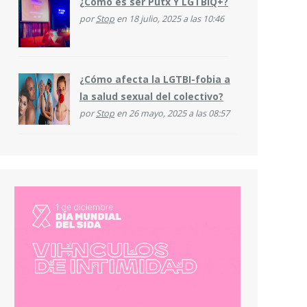
¿Cómo es ser Putx Y LGTBIQ+?
por
Stop
en 18 julio, 2025 a las 10:46
¿Cómo afecta la LGTBI-fobia a
la salud sexual del colectivo?
por
Stop
en 26 mayo, 2025 a las 08:57