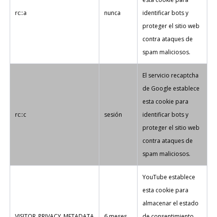
rc::a
nunca
identificar bots y
proteger el sitio web
contra ataques de
spam maliciosos.
El servicio recaptcha
de Google establece
esta cookie para
rc::c
sesión
identificar bots y
proteger el sitio web
contra ataques de
spam maliciosos.
YouTube establece
esta cookie para
almacenar el estado
VISITOR_PRIVACY_METADATA
6 meses
de consentimiento