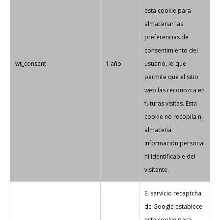
esta cookie para
almacenar las
preferencias de
consentimiento del
wt_consent
1 año
usuario, lo que
permite que el sitio
web las reconozca en
futuras visitas. Esta
cookie no recopila ni
almacena
información personal
ni identificable del
visitante.
El servicio recaptcha
de Google establece
esta cookie para