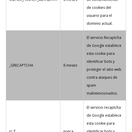
de cookies del
usuario para el
dominio actual.
El servicio Recaptcha
de Google establece
esta cookie para
identificar bots y
_GRECAPTCHA
6 meses
proteger el sitio web
contra ataques de
spam
malintencionados.
El servicio recaptcha
de Google establece
esta cookie para
rc::f
nunca
identificar bots y