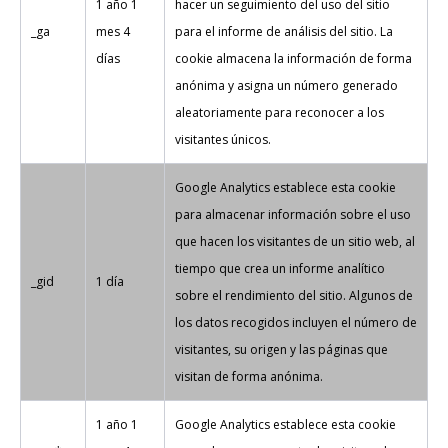
1 año 1
hacer un seguimiento del uso del sitio
_ga
mes 4
para el informe de análisis del sitio. La
días
cookie almacena la información de forma
anónima y asigna un número generado
aleatoriamente para reconocer a los
visitantes únicos.
Google Analytics establece esta cookie
para almacenar información sobre el uso
que hacen los visitantes de un sitio web, al
tiempo que crea un informe analítico
_gid
1 día
sobre el rendimiento del sitio. Algunos de
los datos recogidos incluyen el número de
visitantes, su origen y las páginas que
visitan de forma anónima.
1 año 1
Google Analytics establece esta cookie