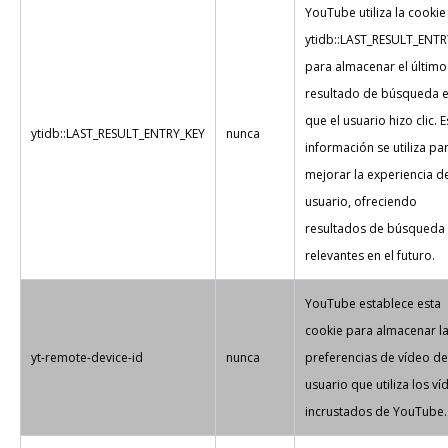
YouTube utiliza la cookie
ytidb::LAST_RESULT_ENTR
para almacenar el último
resultado de búsqueda e
que el usuario hizo clic. E
ytidb::LAST_RESULT_ENTRY_KEY
nunca
información se utiliza pa
mejorar la experiencia d
usuario, ofreciendo
resultados de búsqueda
relevantes en el futuro.
YouTube establece esta
cookie para almacenar l
yt-remote-device-id
nunca
preferencias de vídeo de
usuario que utiliza los ví
incrustados de YouTube.