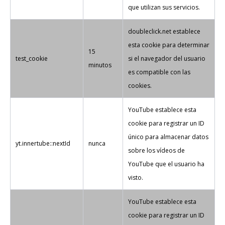
que utilizan sus servicios.
doubleclick.net establece
esta cookie para determinar
15
test_cookie
si el navegador del usuario
minutos
es compatible con las
cookies.
YouTube establece esta
cookie para registrar un ID
único para almacenar datos
yt.innertube::nextId
nunca
sobre los vídeos de
YouTube que el usuario ha
visto.
YouTube establece esta
cookie para registrar un ID