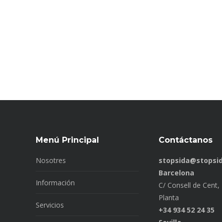
Menú Principal
Contáctanos
Nosotres
stopsida@stopsid
Barcelona
Información
C/ Consell de Cent, 
Planta
Servicios
+34 934 52 24 35